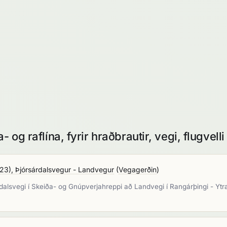
og raflína, fyrir hraðbrautir, vegi, flugvelli 
23), Þjórsárdalsvegur - Landvegur
(
Vegagerðin
)
alsvegi í Skeiða- og Gnúpverjahreppi að Landvegi í Rangárþingi - Ytra