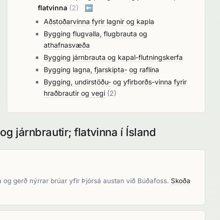
flatvinna
(2)
⬅️
Aðstoðarvinna fyrir lagnir og kapla
Bygging flugvalla, flugbrauta og
athafnasvæða
Bygging járnbrauta og kapal-flutningskerfa
Bygging lagna, fjarskipta- og raflína
Bygging, undirstöðu- og yfirborðs-vinna fyrir
hraðbrautir og vegi
(2)
og járnbrautir; flatvinna í Ísland
 og gerð nýrrar brúar yfir Þjórsá austan við Búðafoss.
Skoða