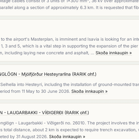
oltage cables consist of 3 units of 1x300 mm², 36 kV over approximate
parallel along a section of approximately 6.3 km. It is requested that f
o the airport's Masterplan, is imminent and Isavia is looking for an inte
, 3 and 5, which is a vital step in supporting the expansion of the pie
ron, including laying new concrete and asphalt, …
Skoða innkaupin »
ÖGN - Mjóifjörður Hesteyrarlína
(
RARIK ohf.
)
lhella into Hesteyri, including the installation of ground-mounted tran
 period from 11 May to 30 June 2026.
Skoða innkaupin »
 - LAUGARBAKKI - VÍÐIGERÐI
(
RARIK ohf.
)
renglögn - Laugarbakki - Víðigerði no. 26010. The project involves the i
s total distance, about 2 km is expected to require trench excavation, 
eted by 31 August 2026.
Skoða innkaupin »