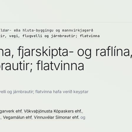
ildar- eða hluta-byggingu og mannvirkjagerð
tir, vegi, flugvelli og járnbrautir; flatvinna
 fjarskipta- og raflína, 
rautir; flatvinna
velli og járnbrautir; flatvinna hafa verið keyptar
garverk ehf
,
Vökvaþjónusta Kópaskers ehf.
,
.
,
Vegamálun ehf
,
Vinnuvélar Símonar ehf.
og