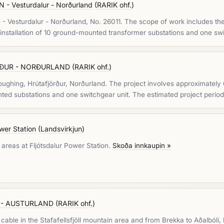
 Vesturdalur - Norðurland
(
RARIK ohf.
)
 Vesturdalur - Norðurland, No. 26011. The scope of work includes the 
 installation of 10 ground-mounted transformer substations and one sw
RÐUR - NORÐURLAND
(
RARIK ohf.
)
Ploughing, Hrútafjörður, Norðurland. The project involves approximatel
unted substations and one switchgear unit. The estimated project perio
wer Station
(
Landsvirkjun
)
 areas at Fljótsdalur Power Station.
Skoða innkaupin »
 - AUSTURLAND
(
RARIK ohf.
)
cable in the Stafafellsfjöll mountain area and from Brekka to Aðalbóli, l