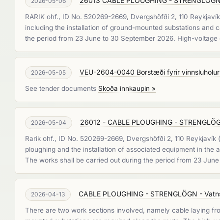
26013 CABLE PLOUGHING - STRENGLÖGN - 
2026-05-06
RARIK ohf., ID No. 520269-2669, Dvergshöfði 2, 110 Reykjavík, 
including the installation of ground-mounted substations and ca
the period from 23 June to 30 September 2026. High-voltage ca
VEU-2604-0040 Borstæði fyrir vinnsluholur 
2026-05-05
See tender documents
Skoða innkaupin »
26012 - CABLE PLOUGHING - STRENGLÖG
2026-05-04
Rarik ohf., ID No. 520269-2669, Dvergshöfði 2, 110 Reykjavík (
ploughing and the installation of associated equipment in the a
The works shall be carried out during the period from 23 Ju
CABLE PLOUGHING - STRENGLÖGN - Vatnsha
2026-04-13
There are two work sections involved, namely cable laying from