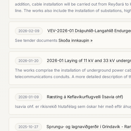
addition, cable installation will be carried out from Reyðará 
line. The works also include the installation of substations, 
VEV-2026-01 Drápuhlíð-Langahlíð Endurger
2026-02-09
See tender documents
Skoða innkaupin »
2026-01 Laying of 11 kV and 33 kV underg
2026-01-20
The works comprise the installation of underground power cabl
telecommunications conduits. A more detailed description of th
Ræsting á Keflavíkurflugvelli
(
Isavia ohf
)
2026-01-09
Isavia ohf. er ríkisrekið hlutafélag sem óskar hér með eftir
Sprungu- og lagnaviðgerðir í Grindavík - 
2025-10-27