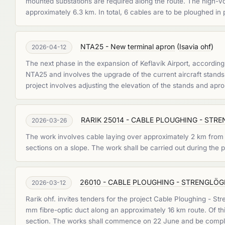
mounted substations are required along the route. The high-v
approximately 6.3 km. In total, 6 cables are to be ploughed in 
NTA25 - New terminal apron
(
Isavia ohf
)
2026-04-12
The next phase in the expansion of Keflavík Airport, according t
NTA25 and involves the upgrade of the current aircraft stands 1
project involves adjusting the elevation of the stands and ap
RARIK 25014 - CABLE PLOUGHING - STRENGL
2026-03-26
The work involves cable laying over approximately 2 km from Se
sections on a slope. The work shall be carried out during the
26010 - CABLE PLOUGHING - STRENGLÖGN
2026-03-12
Rarik ohf. invites tenders for the project Cable Ploughing - St
mm fibre-optic duct along an approximately 16 km route. Of thi
section. The works shall commence on 22 June and be compl