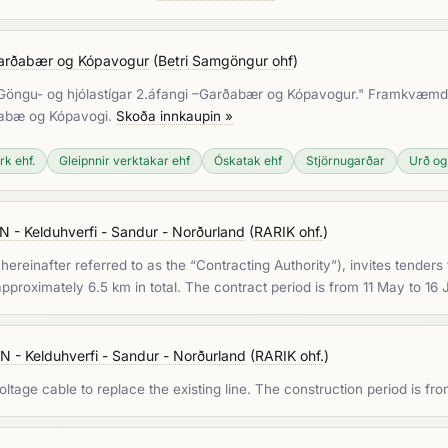
i Garðabær og Kópavogur
(
Betri Samgöngur ohf
)
ar. Göngu- og hjólastígar 2.áfangi –Garðabær og Kópavogur." Framkvæmdi
ðabæ og Kópavogi.
Skoða innkaupin »
k ehf.
Gleipnnir verktakar ehf
Óskatak ehf
Stjörnugarðar
Urð og 
 Kelduhverfi - Sandur - Norðurland
(
RARIK ohf.
)
einafter referred to as the “Contracting Authority”), invites tenders for
 approximately 6.5 km in total. The contract period is from 11 May to 1
 Kelduhverfi - Sandur - Norðurland
(
RARIK ohf.
)
oltage cable to replace the existing line. The construction period is f