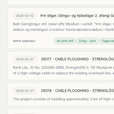
Þrír stígar. Göngu- og hjólastígar 2. áfang
2026-03-12
Betri Samgöngur ohf. óskar eftir tilboðum í verkið: "Þrír stíg
skiltum og merkingum á tveimur framkvæmdarsvæðum í Gar
Nefnt seljendur:
All verk ehf
D.Ing - verk
Fagurver
26017 - CABLE PLOUGHING - STRENGLÖGN -
2026-02-27
Rarik Ltd., ID No. 520269-2669, Dvergshöfði 2, 110 Reykjavík (her
of a high-voltage cable to replace the existing overhead line,
26018 - CABLE PLOUGHING - STRENGLÖGN -
2026-02-27
The project consists of installing approximately 3 km of high-v