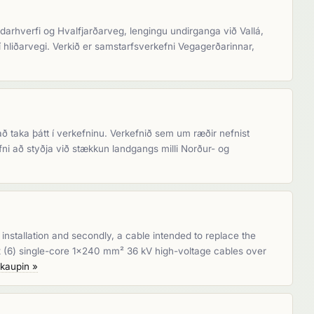
darhverfi og Hvalfjarðarveg, lengingu undirganga við Vallá,
í hliðarvegi. Verkið er samstarfsverkefni Vegagerðarinnar,
að taka þátt í verkefninu. Verkefnið sem um ræðir nefnist
fni að styðja við stækkun landgangs milli Norður- og
e installation and secondly, a cable intended to replace the
six (6) single-core 1x240 mm² 36 kV high-voltage cables over
kaupin »