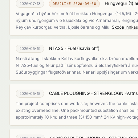
Hringvegur (1) ar
2026-07-13
DEADLINE 2026-09-08
Vegagerðin býður hér með út breikkun Hringvegar (1-f5/f6) í 2
nýjum undirgöngum við Esjuskála og við Arnarhamar, lengingu st
Reykjavíkurborgar, Veitna, Ljósleiðarans og Mílu.
Skoða innkau
NTA25 - Fuel
(
Isavia ohf
)
2026-05-19
Næsti áfangi í stækkun Keflavíkurflugvallar skv. Þróunaráætlun 
NTA25-fuel og felur það í sér uppfærslu á eldsneytiskerfi á nú
Suðurbyggingar flugstöðvarinnar. Nánari upplýsingar um ver
CABLE PLOUGHING - STRENGLÖGN -Vatnsham
2026-05-15
The project comprises one work site; however, the cable installa
existing overhead line. One pad-mounted substation shall be in
approximately 10 km; and three (3) 150 mm² 24 kV high-voltag