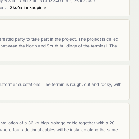
ly 6.3 km, and 3 units of 1x240 mm², 36 kV over
iber …
Skoða innkaupin »
rested party to take part in the project. The project is called
r between the North and South buildings of the terminal. The
sformer substations. The terrain is rough, cut and rocky, with
nstallation of a 36 kV high-voltage cable together with a 20
where four additional cables will be installed along the same