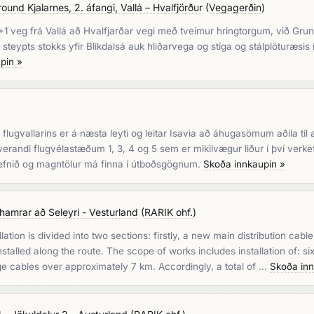
ound Kjalarnes, 2. áfangi, Vallá – Hvalfjörður
(
Vegagerðin
)
+1 veg frá Vallá að Hvalfjarðar vegi með tveimur hringtorgum, við Grun
eypts stokks yfir Blikdalsá auk hliðarvega og stíga og stálplöturæsis 
pin »
flugvallarins er á næsta leyti og leitar Isavia að áhugasömum aðila til 
verandi flugvélastæðum 1, 3, 4 og 5 sem er mikilvægur liður í því verke
kefnið og magntölur má finna í útboðsgögnum.
Skoða innkaupin »
rar að Seleyri - Vesturland
(
RARIK ohf.
)
tion is divided into two sections: firstly, a new main distribution cabl
stalled along the route. The scope of works includes installation of: 
e cables over approximately 7 km. Accordingly, a total of …
Skoða inn