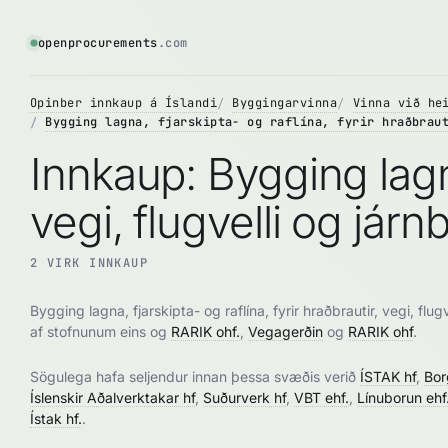
openprocurements
.com
Opinber innkaup á Íslandi
Byggingarvinna
Vinna við he
Bygging lagna, fjarskipta- og raflína, fyrir hraðbrau
Innkaup: Bygging lagna,
vegi, flugvelli og járnb
2 VIRK INNKAUP
Bygging lagna, fjarskipta- og raflína, fyrir hraðbrautir, vegi, flug
af stofnunum eins og
RARIK ohf.
,
Vegagerðin
og
RARIK ohf
.
Sögulega hafa seljendur innan þessa svæðis verið
ÍSTAK hf
,
Bor
Íslenskir Aðalverktakar hf
,
Suðurverk hf
,
VBT ehf.
,
Línuborun ehf
Ístak hf.
.