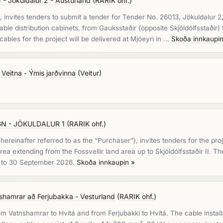
Jökuldalur 2 - Austurland
(
RARIK ohf.
)
invites tenders to submit a tender for Tender No. 26013, Jökuldalur 2,
ble distribution cabinets, from Gauksstaðir (opposite Skjöldólfsstaðir)
bles for the project will be delivered at Mjóeyri in …
Skoða innkaupin
Veitna - Ýmis jarðvinna
(
Veitur
)
N - JÖKULDALUR 1
(
RARIK ohf.
)
hereinafter referred to as the “Purchaser”), invites tenders for the p
rea extending from the Fossvellir land area up to Skjöldólfsstaðir II. T
ne to 30 September 2026.
Skoða innkaupin »
mrar að Ferjubakka - Vesturland
(
RARIK ohf.
)
 Vatnshamrar to Hvítá and from Ferjubakki to Hvítá. The cable installa