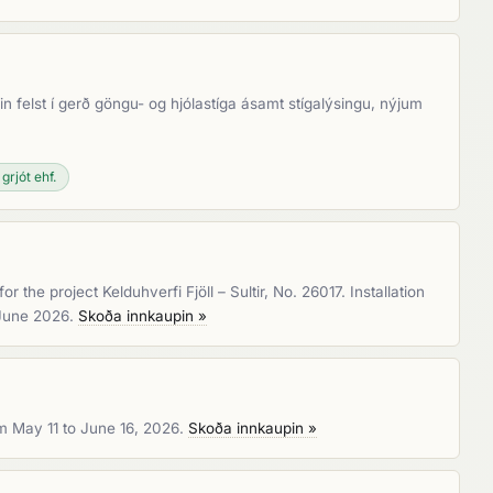
n felst í gerð göngu- og hjólastíga ásamt stígalýsingu, nýjum
grjót ehf.
 the project Kelduhverfi Fjöll – Sultir, No. 26017. Installation
6 June 2026.
Skoða innkaupin »
rom May 11 to June 16, 2026.
Skoða innkaupin »