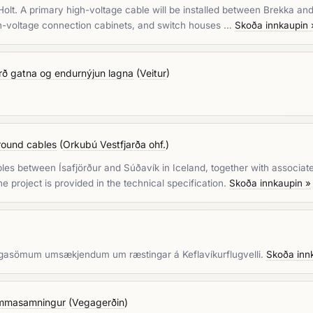
to Holt. A primary high-voltage cable will be installed between Brekka a
high-voltage connection cabinets, and switch houses …
Skoða innkaupin 
ð gatna og endurnýjun lagna
(
Veitur
)
round cables
(
Orkubú Vestfjarða ohf.
)
es between Ísafjörður and Súðavík in Iceland, together with associate
e project is provided in the technical specification.
Skoða innkaupin »
 áhugasömum umsækjendum um ræstingar á Keflavíkurflugvelli.
Skoða inn
Rammasamningur
(
Vegagerðin
)