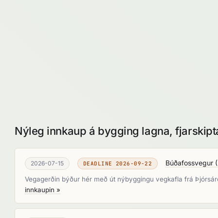
Nýleg innkaup á bygging lagna, fjarskipta- 
Búðafossvegur (
2026-07-15
DEADLINE 2026-09-22
Vegagerðin býður hér með út nýbyggingu vegkafla frá Þjórsárd
innkaupin »