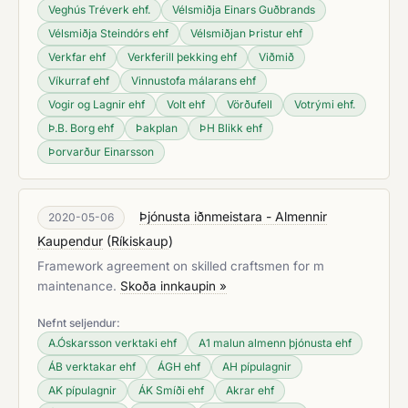
Veghús Tréverk ehf.
Vélsmiðja Einars Guðbrands
Vélsmiðja Steindórs ehf
Vélsmiðjan Þristur ehf
Verkfar ehf
Verkferill þekking ehf
Viðmið
Víkurraf ehf
Vinnustofa málarans ehf
Vogir og Lagnir ehf
Volt ehf
Vörðufell
Votrými ehf.
Þ.B. Borg ehf
Þakplan
ÞH Blikk ehf
Þorvarður Einarsson
Þjónusta iðnmeistara - Almennir
2020-05-06
Kaupendur
(
Ríkiskaup
)
Framework agreement on skilled craftsmen for m
maintenance.
Skoða innkaupin »
Nefnt seljendur:
A.Óskarsson verktaki ehf
A1 malun almenn þjónusta ehf
ÁB verktakar ehf
ÁGH ehf
AH pípulagnir
AK pípulagnir
ÁK Smíði ehf
Akrar ehf