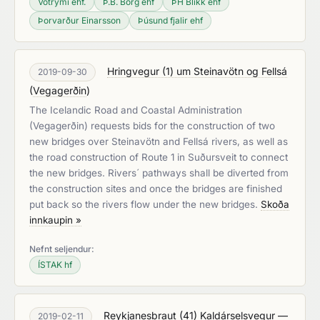
Votrými ehf.
Þ.B. Borg ehf
ÞH Blikk ehf
Þorvarður Einarsson
Þúsund fjalir ehf
Hringvegur (1) um Steinavötn og Fellsá
2019-09-30
(
Vegagerðin
)
The Icelandic Road and Coastal Administration
(Vegagerðin) requests bids for the construction of two
new bridges over Steinavötn and Fellsá rivers, as well as
the road construction of Route 1 in Suðursveit to connect
the new bridges. Rivers´ pathways shall be diverted from
the construction sites and once the bridges are finished
put back so the rivers flow under the new bridges.
Skoða
innkaupin »
Nefnt seljendur:
ÍSTAK hf
Reykjanesbraut (41) Kaldárselsvegur —
2019-02-11