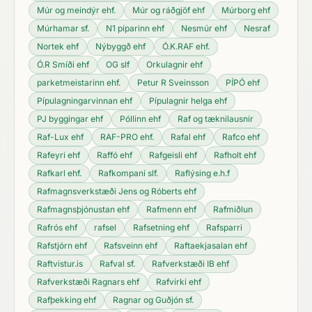
Múr og meindýr ehf.
Múr og ráðgjöf ehf
Múrborg ehf
Múrhamar sf.
N1 píparinn ehf
Nesmúr ehf
Nesraf
Nortek ehf
Nýbyggð ehf
Ó.K.RAF ehf.
Ó.R Smíði ehf
OG slf
Orkulagnir ehf
parketmeistarinn ehf.
Petur R Sveinsson
PÍPÓ ehf
Pípulagningarvinnan ehf
Pípulagnir helga ehf
PJ byggingar ehf
Póllinn ehf
Raf og tæknilausnir
Raf-Lux ehf
RAF-PRO ehf.
Rafal ehf
Rafco ehf
Rafeyri ehf
Raffó ehf
Rafgeisli ehf
Rafholt ehf
Rafkarl ehf.
Rafkompaní slf.
Raflýsing e.h.f
Rafmagnsverkstæði Jens og Róberts ehf
Rafmagnsþjónustan ehf
Rafmenn ehf
Rafmiðlun
Rafrós ehf
rafsel
Rafsetning ehf
Rafsparri
Rafstjórn ehf
Rafsveinn ehf
Raftaekjasalan ehf
Raftvistur.is
Rafval sf.
Rafverkstæði IB ehf
Rafverkstæði Ragnars ehf
Rafvirki ehf
Rafþekking ehf
Ragnar og Guðjón sf.