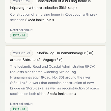
Construction of a nursing home in
2021-10-29
Kópavogur with pre-selection
(
Ríkiskaup
)
Construction of a nursing home in Kópavogur with pre-
selection
Skoða innkaupin »
Nefnt seljendur:
ÍSTAK hf
Skeiða- og Hrunamannavegur (30)
2021-07-23
around Stóru-Laxá
(
Vegagerðin
)
The Icelandic Road and Coastal Administration (IRCA)
requests bids for the widening Skeiða- og
Hrunamannavegur (Road, No. 30) around the river
Stóru-Laxá, a work that contains construction of new
bridge on Stóru-Laxá, as well as reconstruction of roads
sections on both sides.
Skoða innkaupin »
Nefnt seljendur:
ÍSTAK hf