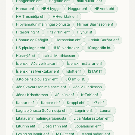
Haagensen ehf
Hagtákn ehf
halli dukari ehf
Hamar ehf
HBH byggir
Heggur ehf
HF verk ehf
HH Trésmiðja ehf
HHverktak ehf
Híbýlamálun málningarþjónusta
Hilmar Bjarnason ehf
Hitastyring hf.
Hitavirkni ehf
Hlynur sf
Hönnun og Ráðgjöf
Hornsteinn ehf
Hreinir Garðar ehf
HS pipulagnir ehf
HUG-verktakar
Húsagerðin hf.
Húsprýði sf
Ísak J. Matthíasson
Íslenskir Aðalverktakar hf
Íslenskir málarar ehf
Íslenskir rafverktakar ehf
Isloft ehf
ÍSTAK hf
J.Kolbeins pípulagnir ehf.
J.Ó.smíði sf.
Jón Svavarsson málaram.ehf
Jón V Hinriksson
Jónas Kristóferson
JS-hús ehf
K-TAK ehf
Kantur ehf
Kappar ehf
Krappi ehf
L-7 ehf
Lagnaþjónusta Suðurnesja ehf
Lagnir ehf.
Launafl
Litalausnir málningarþjónusta
Litla Málarastofan ehf
Liturinn ehf
Ljósgjafinn ehf
Lóðalausnir ehf
Lýsing og lagnir ehf
M.GOtt ehf
Maggi málari ehf.