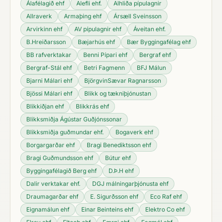
Álafélagið ehf
Alefli ehf.
Alhliða pípulagnir
Allraverk
Armaþing ehf
Ársæll Sveinsson
Arvirkinn ehf
AV pípulagnir ehf
Áveitan ehf.
B.Hreiðarsson
Bæjarhús ehf
Bær Byggingafélag ehf
BB rafverktakar
Benni Pípari ehf
Bergraf ehf
Bergraf-Stál ehf
Betri Fagmenn
BFJ Málun
Bjarni Málari ehf
BjörgvinSævar Ragnarsson
Bjössi Málari ehf
Blikk og tækniþjónustan
Blikkiðjan ehf
Blikkrás ehf
Blikksmiðja Ágústar Guðjónssonar
Blikksmiðja guðmundar ehf.
Bogaverk ehf
Borgargarðar ehf
Bragi Benediktsson ehf
Bragi Guðmundsson ehf
Bútur ehf
Byggingafélagið Berg ehf
D.Þ.H ehf
Dalir verktakar ehf.
DGJ málningarþjónusta ehf
Draumagarðar ehf
E. Sigurðsson ehf
Eco Raf ehf
Eignamálun ehf
Einar Beinteins ehf
Elektro Co ehf