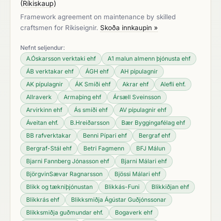
(
Ríkiskaup
)
Framework agreement on maintenance by skilled
craftsmen for Ríkiseignir.
Skoða innkaupin »
Nefnt seljendur:
A.Óskarsson verktaki ehf
A1 malun almenn þjónusta ehf
ÁB verktakar ehf
ÁGH ehf
AH pípulagnir
AK pípulagnir
ÁK Smíði ehf
Akrar ehf
Alefli ehf.
Allraverk
Armaþing ehf
Ársæll Sveinsson
Arvirkinn ehf
Ás smíði ehf
AV pípulagnir ehf
Áveitan ehf.
B.Hreiðarsson
Bær Byggingafélag ehf
BB rafverktakar
Benni Pípari ehf
Bergraf ehf
Bergraf-Stál ehf
Betri Fagmenn
BFJ Málun
Bjarni Fannberg Jónasson ehf
Bjarni Málari ehf
BjörgvinSævar Ragnarsson
Bjössi Málari ehf
Blikk og tækniþjónustan
Blikkás-Funi
Blikkiðjan ehf
Blikkrás ehf
Blikksmiðja Ágústar Guðjónssonar
Blikksmiðja guðmundar ehf.
Bogaverk ehf