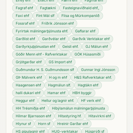
Elrey ehf
Eltech ehf
Færni ehf
Fagmál ehf
Fagraf ehf
Fagtækni
Fasteignaviðhald ehf.,
Faxi ehf
Fínt Mál slf
Flísa og Múrkompaníið
Fossraf ehf
Friðrik Jónsson ehf
Fyrirtak málningarþjónusta ehf.
Gaflarar ehf
Garðlist ehf
Garðvélar ehf
Garðvík Verktakar ehf
Garðyrkjuþjónustan ehf
Geisli ehf.
GJ Málun ehf
Góðir Menn ehf - Rafverktakar
GÓK Húsasmíði
Grjótgarðar ehf
GS Import ehf
Guðmundur H. S. Guðmundsson slf
Gunnar Ingi Jónsson
GÞ Málverk ehf
H og m ehf
H&S Rafverktakar ehf.
Haagensen ehf
Hagmálun slf.
Hagtákn ehf
halli dukari ehf
Hamar ehf
HBH byggir
Heggur ehf
Hellur og lagnir ehf.
HF verk ehf
HH Trésmiðja ehf
Híbýlamálun málningarþjónusta
Hilmar Bjarnason ehf
Hitastyring hf.
Hitavirkni ehf
Hlynur sf
Horn sf
Hreinir Garðar ehf
HS pipulagnir ehf
HUG-verktakar
Húsprýði sf