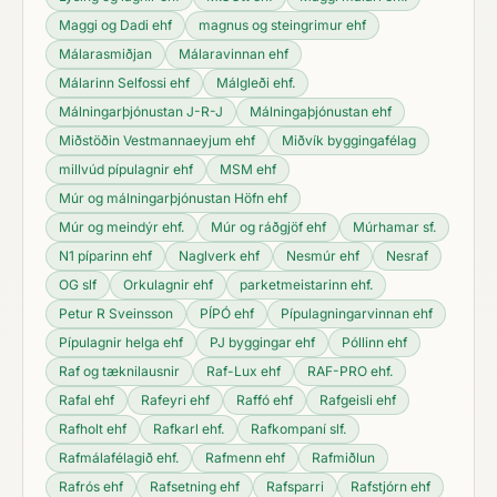
Maggi og Dadi ehf
magnus og steingrimur ehf
Málarasmiðjan
Málaravinnan ehf
Málarinn Selfossi ehf
Málgleði ehf.
Málningarþjónustan J-R-J
Málningaþjónustan ehf
Miðstöðin Vestmannaeyjum ehf
Miðvík byggingafélag
millvúd pípulagnir ehf
MSM ehf
Múr og málningarþjónustan Höfn ehf
Múr og meindýr ehf.
Múr og ráðgjöf ehf
Múrhamar sf.
N1 píparinn ehf
Naglverk ehf
Nesmúr ehf
Nesraf
OG slf
Orkulagnir ehf
parketmeistarinn ehf.
Petur R Sveinsson
PÍPÓ ehf
Pípulagningarvinnan ehf
Pípulagnir helga ehf
PJ byggingar ehf
Póllinn ehf
Raf og tæknilausnir
Raf-Lux ehf
RAF-PRO ehf.
Rafal ehf
Rafeyri ehf
Raffó ehf
Rafgeisli ehf
Rafholt ehf
Rafkarl ehf.
Rafkompaní slf.
Rafmálafélagið ehf.
Rafmenn ehf
Rafmiðlun
Rafrós ehf
Rafsetning ehf
Rafsparri
Rafstjórn ehf