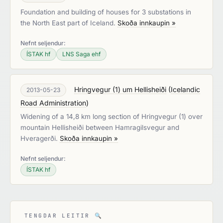
Foundation and building of houses for 3 substations in
the North East part of Iceland.
Skoða innkaupin »
Nefnt seljendur:
ÍSTAK hf
LNS Saga ehf
Hringvegur (1) um Hellisheiði
(
Icelandic
2013-05-23
Road Administration
)
Widening of a 14,8 km long section of Hringvegur (1) over
mountain Hellisheiði between Hamragilsvegur and
Hveragerði.
Skoða innkaupin »
Nefnt seljendur:
ÍSTAK hf
TENGDAR LEITIR
🔍