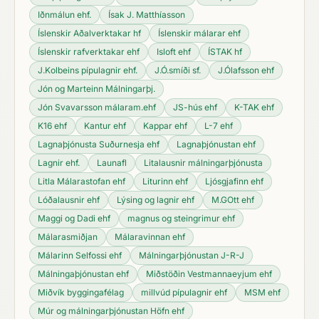
Iðnmálun ehf.
Ísak J. Matthíasson
Íslenskir Aðalverktakar hf
Íslenskir málarar ehf
Íslenskir rafverktakar ehf
Isloft ehf
ÍSTAK hf
J.Kolbeins pípulagnir ehf.
J.Ó.smíði sf.
J.Ólafsson ehf
Jón og Marteinn Málningarþj.
Jón Svavarsson málaram.ehf
JS-hús ehf
K-TAK ehf
K16 ehf
Kantur ehf
Kappar ehf
L-7 ehf
Lagnaþjónusta Suðurnesja ehf
Lagnaþjónustan ehf
Lagnir ehf.
Launafl
Litalausnir málningarþjónusta
Litla Málarastofan ehf
Liturinn ehf
Ljósgjafinn ehf
Lóðalausnir ehf
Lýsing og lagnir ehf
M.GOtt ehf
Maggi og Dadi ehf
magnus og steingrimur ehf
Málarasmiðjan
Málaravinnan ehf
Málarinn Selfossi ehf
Málningarþjónustan J-R-J
Málningaþjónustan ehf
Miðstöðin Vestmannaeyjum ehf
Miðvík byggingafélag
millvúd pípulagnir ehf
MSM ehf
Múr og málningarþjónustan Höfn ehf