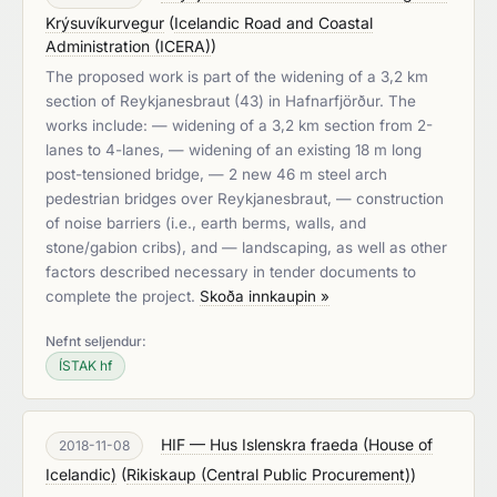
Krýsuvíkurvegur
(
Icelandic Road and Coastal
Administration (ICERA)
)
The proposed work is part of the widening of a 3,2 km
section of Reykjanesbraut (43) in Hafnarfjörður. The
works include: — widening of a 3,2 km section from 2-
lanes to 4-lanes, — widening of an existing 18 m long
post-tensioned bridge, — 2 new 46 m steel arch
pedestrian bridges over Reykjanesbraut, — construction
of noise barriers (i.e., earth berms, walls, and
stone/gabion cribs), and — landscaping, as well as other
factors described necessary in tender documents to
complete the project.
Skoða innkaupin »
Nefnt seljendur:
ÍSTAK hf
HIF — Hus Islenskra fraeda (House of
2018-11-08
Icelandic)
(
Rikiskaup (Central Public Procurement)
)