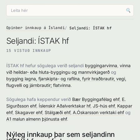
🔍
Opinber innkaup á Íslandi
Seljandi: ÍSTAK hf
Seljandi: ÍSTAK hf
15 VISTUÐ INNKAUP
ÍSTAK hf hefur sögulega verið seljandi
byggingarvinna
,
vinna
við heildar- eða hluta-byggingu og mannvirkjagerð
og
bygging lagna, fjarskipta- og raflína, fyrir hraðbrautir, vegi,
flugvelli og járnbrautir; flatvinna
.
Sögulega hafa keppendur verið
Bær Byggingafélag ehf
,
E.
Sigurðsson ehf
,
Íslenskir Aðalverktakar hf
,
JS-hús ehf
,
Kappar
ehf
,
Skagaver ehf
,
Stálgæði ehf
,
A.Óskarsson verktaki ehf
og
A1 malun almenn þjónusta ehf
.
Nýleg innkaup þar sem seljandinn