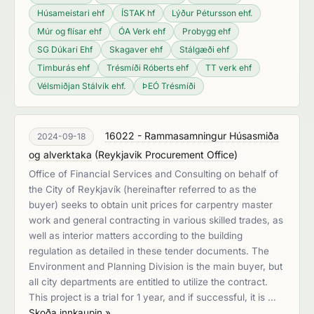
Húsameistari ehf
ÍSTAK hf
Lýður Pétursson ehf.
Múr og flísar ehf
ÓA Verk ehf
Probygg ehf
SG Dúkari Ehf
Skagaver ehf
Stálgæði ehf
Timburás ehf
Trésmíði Róberts ehf
TT verk ehf
Vélsmiðjan Stálvík ehf.
ÞEÓ Trésmíði
16022 - Rammasamningur Húsasmiða
2024-09-18
og alverktaka
(
Reykjavik Procurement Office
)
Office of Financial Services and Consulting on behalf of
the City of Reykjavík (hereinafter referred to as the
buyer) seeks to obtain unit prices for carpentry master
work and general contracting in various skilled trades, as
well as interior matters according to the building
regulation as detailed in these tender documents. The
Environment and Planning Division is the main buyer, but
all city departments are entitled to utilize the contract.
This project is a trial for 1 year, and if successful, it is …
Skoða innkaupin »