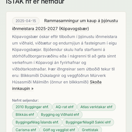
ÍSTAK hf er nefndur
Rammasamningur um kaup á þjónustu
2025-04-15
iðnmeistara 2025-2027
(
Kópavogsbær
)
Kópavogsbær óskar eftir tilboðum í þjónustu iðnmeistara
um viðhald, viðbætur og endurnýjun á fasteignum í eigu
Kópavogsbæjar. Bjóðendur skulu hafa starfsemi á
stórhöfuðborgarsvæðinu eða í nágrenni til að geta sinnt
verkefnum í Kópavogi án fyrirhafnar og
viðbótarkostnaðar. Þær iðngreinar sem útboðið tekur til
eru: Blikksmíði Dúkalagnir og veggfóðrun Múrverk
Húsasmíði Málmiðn (önnur en blikksmíði)
Skoða
innkaupin »
Nefnt seljendur:
2010 Byggingar ehf.
AQ-rat ehf
Atlas verktakar ehf
Blikkás ehf
Bygging og Viðhald ehf
Byggingafélag Íslands ehf.
Byggingarfélagið Sakki ehf
Carisma ehf
Gólf og vegglist ehf
Grettistak