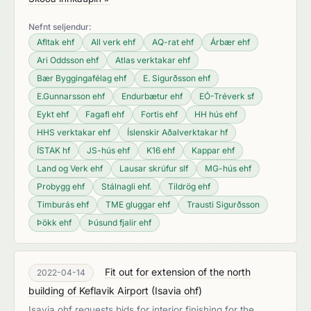
Nefnt seljendur:
Afltak ehf
All verk ehf
AQ-rat ehf
Árbær ehf
Ari Oddsson ehf
Atlas verktakar ehf
Bær Byggingafélag ehf
E. Sigurðsson ehf
E.Gunnarsson ehf
Endurbætur ehf
EÓ-Tréverk sf
Eykt ehf
Fagafl ehf
Fortis ehf
HH hús ehf
HHS verktakar ehf
Íslenskir Aðalverktakar hf
ÍSTAK hf
JS-hús ehf
K16 ehf
Kappar ehf
Land og Verk ehf
Lausar skrúfur slf
MG-hús ehf
Probygg ehf
Stálnagli ehf.
Tildrög ehf
Timburás ehf
TME gluggar ehf
Trausti Sigurðsson
Þökk ehf
Þúsund fjalir ehf
Fit out for extension of the north
2022-04-14
building of Keflavik Airport
(
Isavia ohf
)
Isavia ohf requests bids for interior finishing for the