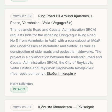
Ring Road (1) Around Kjalarnes, 1.
2020-07-09
Phase, Varmholar – Valla
(
Vegagerðin
)
The Icelandic Road and Coastal Administration (IRCA)
requests bids for the widening Hringvegur (Ring Road,
No 1) from Varmhólar to Vallá with a roundabout at MóaR
and underpasses at Varmhólar and Saltvík, as well as
construction of side roads and pedestrian sidewalks. The
project is a collaboration between the Icelandic Road and
Coastal Administration (IRCA), the City of Reykjavik,
Veitur Utilities and Reykjavík Gagnaveita Reykjavíkur
(fiber optic company).
Skoða innkaupin »
Nefnt seljendur:
ÍSTAK hf
Þjónusta iðnmeistara — Ríkiseignir
2020-05-07