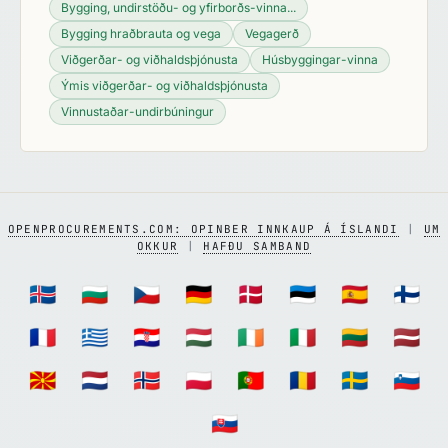
Bygging, undirstöðu- og yfirborðs-vinna...
Bygging hraðbrauta og vega
Vegagerð
Viðgerðar- og viðhaldsþjónusta
Húsbyggingar-vinna
Ýmis viðgerðar- og viðhaldsþjónusta
Vinnustaðar-undirbúningur
OPENPROCUREMENTS.COM: OPINBER INNKAUP Á ÍSLANDI
|
UM
OKKUR
|
HAFÐU SAMBAND
🇮🇸
🇧🇬
🇨🇿
🇩🇪
🇩🇰
🇪🇪
🇪🇸
🇫🇮
🇫🇷
🇬🇷
🇭🇷
🇭🇺
🇮🇪
🇮🇹
🇱🇹
🇱🇻
🇲🇰
🇳🇱
🇳🇴
🇵🇱
🇵🇹
🇷🇴
🇸🇪
🇸🇮
🇸🇰