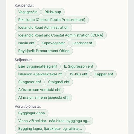
Kaupendur:
Vegagerðin
Ríkiskaup
Rikiskaup (Central Public Procurement)
Icelandic Road Administration
Icelandic Road and Coastal Administration (ICERA)
Isavia ohf
Kópavogsbær
Landsnet hf.
Reykjavik Procurement Office
Seljendur:
Bær Byggingafélag ehf
E. Sigurðsson ehf
Íslenskir Aðalverktakar hf
JS-hús ehf
Kappar ehf
Skagaver ehf
Stálgæði ehf
A.Óskarsson verktaki ehf
A1 malun almenn þjónusta ehf
Vörur/þjónusta:
Byggingarvinna
Vinna við heildar- eða hluta-byggingu og...
Bygging lagna, fjarskipta- og raflína,...