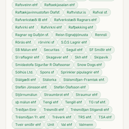
Rafsveinn ehf
Raftaekjasalan ehf
Raftækjavinnustofan Ólafsf.
Raftvistur.is
Rafval sf.
Rafverkstæði IB ehf
Rafverkstæði Ragnars ehf
Rafvirki ehf
Rafvirkni ehf
Rafþekking ehf
Ragnar og Guðjón sf.
Reisn Eignaþjónusta
Rennsli
Rörás ehf.
rörvirki sf
S.Ó.S Lagnir ehf
SB Málun ehf
Securitas
Segull ehf
SF Smiðir ehf
SI raflagnir ehf
Skagaver ehf
Skh ehf
Skipavík
Smidastofa Sigurðar R Ólafssonar
Snow Dogs ehf
Sólhús Ltd.
Spons sf
Sprinkler pípulagnir ehf
Stálgæði ehf
Stálorka
Stálsmiðjan-Framtak ehf.
Stefán Jónsson ehf.
Stefán Ólafsson ehf
Stjörnumálun
Straumbrot ehf
Straumur ehf
sþ málun ehf
Tengi ehf
Tengill ehf
TG raf ehf.
Tréiðjan Einir
Trésmíði ehf
Trésmiðjan Stígandi ehf
Trésmiðjan Ýr. ehf.
Tréverk ehf
TRS ehf.
TSA ehf
Tveir smiðir ehf
Unit
Val ehf
Valmenn