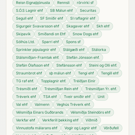
Reisn Eignaþjónusta
Rennsli
rörvirki sf
S.Ó.S Lagnir ehf
SB Málun ehf
Securitas
Segull ehf
SF Smiðir ehf
SI raflagnir ehf
Sigurgeir Svavarsson ehf
Skagaver ehf
Skh ehf
Skipavík
Smíðandi on Ehf
Snow Dogs ehf
Sólhús Ltd.
Sparri ehf
Spons sf
Sprinkler pípulagnir ehf
Stálgæði ehf
Stálorka
Stálsmiðjan-Framtak ehf.
Stefán Jónsson ehf.
Stefán Ólafsson ehf
Stefánsson ehf
Steini og Olli ehf.
Straumbrot ehf
sþ málun ehf
Tengi ehf
Tengill ehf
TG raf ehf.
Topplagnir ehf.
Tréiðjan Einir
Trésmíði ehf
Trésmiðjan Rein ehf
Trésmiðjan Ýr. ehf.
Tréverk ehf
TSA ehf
Tveir smiðir ehf
Unit
Val ehf
Valmenn
Veghús Tréverk ehf.
Vélsmiðja Einars Guðbrands
Vélsmiðja Steindórs ehf
Verkfar ehf
Verkferill þekking ehf
Viðmið
Vinnustofa málarans ehf
Vogir og Lagnir ehf
Vörðufell