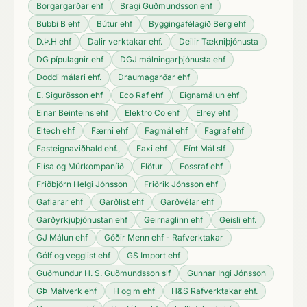
Borgargarðar ehf
Bragi Guðmundsson ehf
Bubbi B ehf
Bútur ehf
Byggingafélagið Berg ehf
D.Þ.H ehf
Dalir verktakar ehf.
Deilir Tækniþjónusta
DG pípulagnir ehf
DGJ málningarþjónusta ehf
Doddi málari ehf.
Draumagarðar ehf
E. Sigurðsson ehf
Eco Raf ehf
Eignamálun ehf
Einar Beinteins ehf
Elektro Co ehf
Elrey ehf
Eltech ehf
Færni ehf
Fagmál ehf
Fagraf ehf
Fasteignaviðhald ehf.,
Faxi ehf
Fínt Mál slf
Flísa og Múrkompaníið
Flötur
Fossraf ehf
Friðbjörn Helgi Jónsson
Friðrik Jónsson ehf
Gaflarar ehf
Garðlist ehf
Garðvélar ehf
Garðyrkjuþjónustan ehf
Geirnaglinn ehf
Geisli ehf.
GJ Málun ehf
Góðir Menn ehf - Rafverktakar
Gólf og vegglist ehf
GS Import ehf
Guðmundur H. S. Guðmundsson slf
Gunnar Ingi Jónsson
GÞ Málverk ehf
H og m ehf
H&S Rafverktakar ehf.