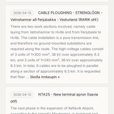
CABLE PLOUGHING - STRENGLÖGN -
2026-04-13
Vatnshamrar að Ferjubakka - Vesturland
(
RARIK ohf.
)
There are two work sections involved, namely cable
laying from Vatnshamrar to Hvítá and from Ferjubakki to
Hvítá. The cable installation is a pure transmission line,
and therefore no ground-mounted substations are
required along the route. The high-voltage cables consist
of 3 units of 1x300 mm², 36 kV over approximately 6.3
km, and 3 units of 1x240 mm², 36 kV over approximately
6.3 km. In total, 6 cables are to be ploughed in parallel
along a section of approximately 6.3 km. It is requested
that fiber …
Skoða innkaupin »
NTA25 - New terminal apron
(
Isavia
2026-04-12
ohf
)
The next phase in the expansion of Keflavík Airport,
according to the airport's Masterplan, is imminent and