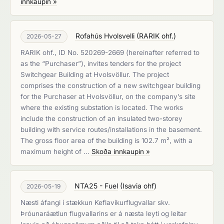
innkaupin »
Rofahús Hvolsvelli
(
RARIK ohf.
)
2026-05-27
RARIK ohf., ID No. 520269-2669 (hereinafter referred to
as the “Purchaser”), invites tenders for the project
Switchgear Building at Hvolsvöllur. The project
comprises the construction of a new switchgear building
for the Purchaser at Hvolsvöllur, on the company’s site
where the existing substation is located. The works
include the construction of an insulated two-storey
building with service routes/installations in the basement.
The gross floor area of the building is 102.7 m², with a
maximum height of …
Skoða innkaupin »
NTA25 - Fuel
(
Isavia ohf
)
2026-05-19
Næsti áfangi í stækkun Keflavíkurflugvallar skv.
Þróunaráætlun flugvallarins er á næsta leyti og leitar