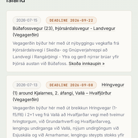
2026-07-15
DEADLINE 2026-09-22
Búðafossvegur (23), Þjórsárdalsvegur - Landvegur
(
Vegagerðin
)
Vegagerðin býður hér með út nýbyggingu vegkafla frá
Þjórsárdalsvegi í Skeiða- og Gnúpverjahreppi að
Landvegi í Rangárþingi - Ytra og gerð nýrrar brúar yfir
Þjórsá austan við Búðafoss.
Skoða innkaupin »
Hringvegur
2026-07-13
DEADLINE 2026-09-08
(1) around Kjalarnes, 2. áfangi, Vallá – Hvalfjörður
(
Vegagerðin
)
Vegagerðin býður hér með út breikkun Hringvegar (1-
f5/f6) í 2+1 veg frá Vallá að Hvalfjarðar vegi með tveimur
hringtorgum, við Grundarhverfi og Hvalfjarðarveg,
lengingu undirganga við Vallá, nýjum undirgöngum við
Esjuskála og við Arnarhamar, lengingu steypts stokks yfir