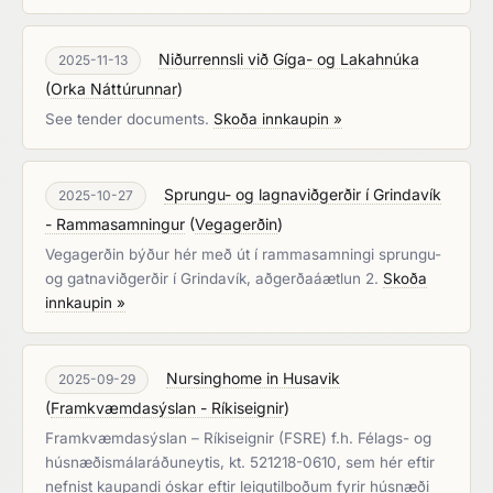
Niðurrennsli við Gíga- og Lakahnúka
2025-11-13
(
Orka Náttúrunnar
)
See tender documents.
Skoða innkaupin »
Sprungu- og lagnaviðgerðir í Grindavík
2025-10-27
- Rammasamningur
(
Vegagerðin
)
Vegagerðin býður hér með út í rammasamningi sprungu-
og gatnaviðgerðir í Grindavík, aðgerðaáætlun 2.
Skoða
innkaupin »
Nursinghome in Husavik
2025-09-29
(
Framkvæmdasýslan - Ríkiseignir
)
Framkvæmdasýslan – Ríkiseignir (FSRE) f.h. Félags- og
húsnæðismálaráðuneytis, kt. 521218-0610, sem hér eftir
nefnist kaupandi óskar eftir leigutilboðum fyrir húsnæði