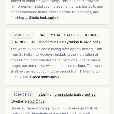
limited to concrete works only. This includes formwork,
reinforcement installation, placement of anchor bolts and
other embedded items, casting of the foundations, and
finishing …
Skoða innkaupin »
RARIK 25014 - CABLE PLOUGHING -
2026-03-26
STRENGLÖGN - Mjóifjörður Hesteyrarlína
(
RARIK ohf.
)
The work involves cable laying over approximately 2 km
from Selhella into Hesteyri, including the installation of
ground-mounted transformer substations. The terrain is
rough, cut and rocky, with sections on a slope. The work
shall be carried out during the period from 11 May to 30
June 2026.
Skoða innkaupin »
Stækkun grunnskóla Egilsbraut 35
2026-03-25
(
Sveitarfélagið Ölfus
)
Um er að ræða viðbyggingu við núverandi grunnskóla í
Þorlákshöfn. Byggingin er á tveimur hæðum með