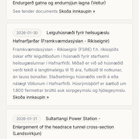
Endurgerð gatna og endurnýjun lagna
(
Veitur
)
See tender documents
Skoða innkaupin »
Leiguhúsnæði fyrir heilsugæslu
2026-01-30
Hafnarfjarðar
(
Framkvæmdasýslan - Ríkiseignir
)
Framkvæmdasýslan - Ríkiseignir (FSRE) f.h. ríkissjóðs
óskar eftir leigutilboðum í húsnæði fyrir starfsemi
heilsugæslunnar í Hafnarfirði. Miðað er við að húsnæðið
verði tekið á langtímaleigu til 15 ára, fullbúið til notkunar,
án lauss búnaðar. Staðsetningu húsnæðis verði á eða
nálægt Völlunum í Hafnarfirði. Húsrýmisþörf er áætluð um
1.800 fermetrar brúttó auk sorpgeymslu og hjólageymslu.
Skoða innkaupin »
Sultartangi Power Station -
2026-01-21
Enlargement of the headrace tunnel cross-section
(
Landsvirkjun
)