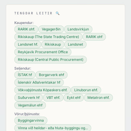
TENGDAR LEITIR
🔍
Kaupendur:
RARIK ohf.
Vegagerðin
Landsvirkjun
Rikiskaup (The State Trading Centre)
RARIK ohf
Landsnet hf.
Ríkiskaup
Landsnet
Reykjavik Procurement Office
Rikiskaup (Central Public Procurement)
Seljendur:
ÍSTAK hf
Borgarverk ehf
Íslenskir Aðalverktakar hf
Vökvaþjónusta Kópaskers ehf.
Línuborun ehf.
Suðurverk hf
VBT ehf.
Eykt ehf
Metatron ehf.
Vegamálun ehf
Vörur/þjónusta:
Byggingarvinna
Vinna við heildar- eða hluta-byggingu og...