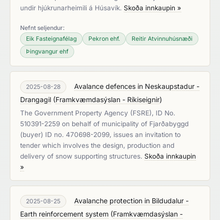
undir hjúkrunarheimili á Húsavík.
Skoða innkaupin »
Nefnt seljendur:
Eik Fasteignafélag
Pekron ehf.
Reitir Atvinnuhúsnæði
Þingvangur ehf
Avalance defences in Neskaupstadur -
2025-08-28
Drangagil
(
Framkvæmdasýslan - Ríkiseignir
)
The Government Property Agency (FSRE), ID No.
510391-2259 on behalf of municipality of Fjarðabyggd
(buyer) ID no. 470698-2099, issues an invitation to
tender which involves the design, production and
delivery of snow supporting structures.
Skoða innkaupin
»
Avalanche protection in Bildudalur -
2025-08-25
Earth reinforcement system
(
Framkvæmdasýslan -