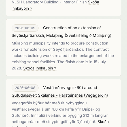
NLSH Laboratory Building - Interior Finish
Skoða
innkaupin »
Construction of an extension of
2026-06-09
Seyðisfjarðarskóli, Múlaþing
(
Sveitarfélagið Múlaþing
)
Múlaþing municipality intends to procure construction
works for extension of Seyðifjarðarskóli. The contract
includes building works related to the enlargement of the
exisiting school facilities. The finish date is in 15.July
2028.
Skoða innkaupin »
Vestfjarðarvegur (60) around
2026-06-08
Gufudalssveit Skálanes - Hallsteinsnes
(
Vegagerðin
)
Vegagerðin býður hér með út nýbyggingu
Vestfjarðavegar á um 4,6 km kafla yfir Djúpa- og
Gufufjörð. Innifalið í verkinu er bygging 210 m langrar
netbogabrúar með steyptu gólfi yfir Djúpafjörð.
Skoða