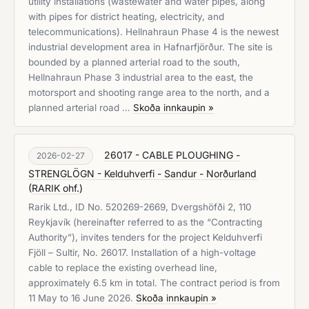
utility installations (wastewater and water pipes, along
with pipes for district heating, electricity, and
telecommunications). Hellnahraun Phase 4 is the newest
industrial development area in Hafnarfjörður. The site is
bounded by a planned arterial road to the south,
Hellnahraun Phase 3 industrial area to the east, the
motorsport and shooting range area to the north, and a
planned arterial road …
Skoða innkaupin »
26017 - CABLE PLOUGHING -
2026-02-27
STRENGLÖGN - Kelduhverfi - Sandur - Norðurland
(
RARIK ohf.
)
Rarik Ltd., ID No. 520269-2669, Dvergshöfði 2, 110
Reykjavík (hereinafter referred to as the “Contracting
Authority”), invites tenders for the project Kelduhverfi
Fjöll – Sultir, No. 26017. Installation of a high-voltage
cable to replace the existing overhead line,
approximately 6.5 km in total. The contract period is from
11 May to 16 June 2026.
Skoða innkaupin »