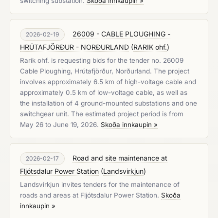
switching substation.
Skoða innkaupin »
26009 - CABLE PLOUGHING -
2026-02-19
HRÚTAFJÖRÐUR - NORÐURLAND
(
RARIK ohf.
)
Rarik ohf. is requesting bids for the tender no. 26009
Cable Ploughing, Hrútafjörður, Norðurland. The project
involves approximately 6.5 km of high-voltage cable and
approximately 0.5 km of low-voltage cable, as well as
the installation of 4 ground-mounted substations and one
switchgear unit. The estimated project period is from
May 26 to June 19, 2026.
Skoða innkaupin »
Road and site maintenance at
2026-02-17
Fljótsdalur Power Station
(
Landsvirkjun
)
Landsvirkjun invites tenders for the maintenance of
roads and areas at Fljótsdalur Power Station.
Skoða
innkaupin »