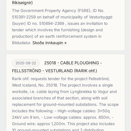
Ríkiseignir
)
The Government Property Agency (FSRE), ID No.
510391-2259 on behalf of municipality of Vesturbyggd
(buyer) ID no. 510694-2369 , issues an invitation to
tender which involves the furnishing (design and
production) of an earth reinforcement system in
Bildudalur.
Skoða innkaupin »
25018 - CABLE PLOUGHING -
2025-08-22
FELLSSTRÖND - VESTURLAND
(
RARIK ohf.
)
Rarik ohf. requests tender for the project Fellsströnd,
West Iceland, No. 25018. The project involves a single
worksite, i.e. cable laying from Lyngbrekka to Vogur and
associated branches of that section, along with soil
replacement for ground-mounted substations. The scope
includes the following: - High-voltage cables: 3x50q
24kV um 9 km, - Low-voltage cables: approx. 650m, -
Ground wire: approx 1,200m. This project also includes
10 ground-mounted substations and 2 distribution