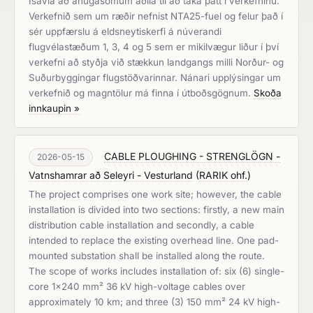
Isavia að áhugasömum aðila til að taka þátt í verkefninu.
Verkefnið sem um ræðir nefnist NTA25-fuel og felur það í
sér uppfærslu á eldsneytiskerfi á núverandi
flugvélastæðum 1, 3, 4 og 5 sem er mikilvægur liður í því
verkefni að styðja við stækkun landgangs milli Norður- og
Suðurbyggingar flugstöðvarinnar. Nánari upplýsingar um
verkefnið og magntölur má finna í útboðsgögnum.
Skoða
innkaupin »
CABLE PLOUGHING - STRENGLÖGN -
2026-05-15
Vatnshamrar að Seleyri - Vesturland
(
RARIK ohf.
)
The project comprises one work site; however, the cable
installation is divided into two sections: firstly, a new main
distribution cable installation and secondly, a cable
intended to replace the existing overhead line. One pad-
mounted substation shall be installed along the route.
The scope of works includes installation of: six (6) single-
core 1x240 mm² 36 kV high-voltage cables over
approximately 10 km; and three (3) 150 mm² 24 kV high-