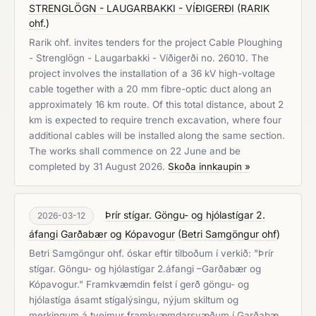
STRENGLÖGN - LAUGARBAKKI - VÍÐIGERÐI
(
RARIK
ohf.
)
Rarik ohf. invites tenders for the project Cable Ploughing
- Strenglögn - Laugarbakki - Víðigerði no. 26010. The
project involves the installation of a 36 kV high-voltage
cable together with a 20 mm fibre-optic duct along an
approximately 16 km route. Of this total distance, about 2
km is expected to require trench excavation, where four
additional cables will be installed along the same section.
The works shall commence on 22 June and be
completed by 31 August 2026.
Skoða innkaupin »
Þrír stígar. Göngu- og hjólastígar 2.
2026-03-12
áfangi Garðabær og Kópavogur
(
Betri Samgöngur ohf
)
Betri Samgöngur ohf. óskar eftir tilboðum í verkið: "Þrír
stígar. Göngu- og hjólastígar 2.áfangi –Garðabær og
Kópavogur." Framkvæmdin felst í gerð göngu- og
hjólastíga ásamt stígalýsingu, nýjum skiltum og
merkingum á tveimur framkvæmdarsvæðum í Garðabæ