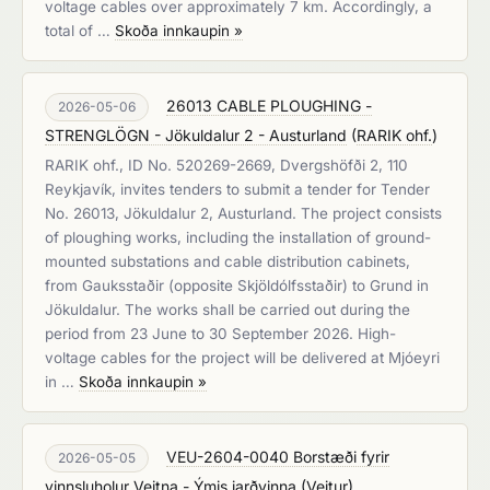
voltage cables over approximately 7 km. Accordingly, a
total of …
Skoða innkaupin »
26013 CABLE PLOUGHING -
2026-05-06
STRENGLÖGN - Jökuldalur 2 - Austurland
(
RARIK ohf.
)
RARIK ohf., ID No. 520269-2669, Dvergshöfði 2, 110
Reykjavík, invites tenders to submit a tender for Tender
No. 26013, Jökuldalur 2, Austurland. The project consists
of ploughing works, including the installation of ground-
mounted substations and cable distribution cabinets,
from Gauksstaðir (opposite Skjöldólfsstaðir) to Grund in
Jökuldalur. The works shall be carried out during the
period from 23 June to 30 September 2026. High-
voltage cables for the project will be delivered at Mjóeyri
in …
Skoða innkaupin »
VEU-2604-0040 Borstæði fyrir
2026-05-05
vinnsluholur Veitna - Ýmis jarðvinna
(
Veitur
)