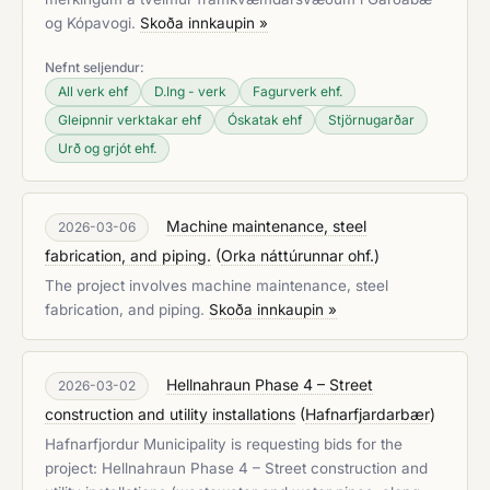
og Kópavogi.
Skoða innkaupin »
Nefnt seljendur:
All verk ehf
D.Ing - verk
Fagurverk ehf.
Gleipnnir verktakar ehf
Óskatak ehf
Stjörnugarðar
Urð og grjót ehf.
Machine maintenance, steel
2026-03-06
fabrication, and piping.
(
Orka náttúrunnar ohf.
)
The project involves machine maintenance, steel
fabrication, and piping.
Skoða innkaupin »
Hellnahraun Phase 4 – Street
2026-03-02
construction and utility installations
(
Hafnarfjardarbær
)
Hafnarfjordur Municipality is requesting bids for the
project: Hellnahraun Phase 4 – Street construction and