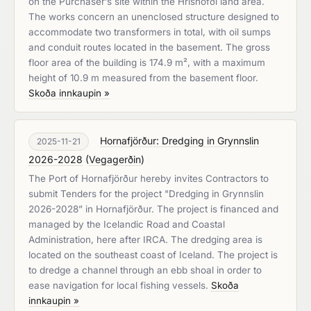
on the Purchaser’s site within the Hríshöfði land area.
The works concern an unenclosed structure designed to
accommodate two transformers in total, with oil sumps
and conduit routes located in the basement. The gross
floor area of the building is 174.9 m², with a maximum
height of 10.9 m measured from the basement floor.
Skoða innkaupin »
Hornafjörður: Dredging in Grynnslin
2025-11-21
2026-2028
(
Vegagerðin
)
The Port of Hornafjörður hereby invites Contractors to
submit Tenders for the project "Dredging in Grynnslin
2026-2028” in Hornafjörður. The project is financed and
managed by the Icelandic Road and Coastal
Administration, here after IRCA. The dredging area is
located on the southeast coast of Iceland. The project is
to dredge a channel through an ebb shoal in order to
ease navigation for local fishing vessels.
Skoða
innkaupin »