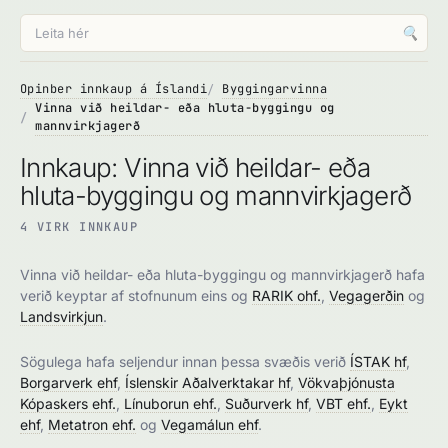
🔍
Opinber innkaup á Íslandi
Byggingarvinna
Vinna við heildar- eða hluta-byggingu og
mannvirkjagerð
Innkaup: Vinna við heildar- eða
hluta-byggingu og mannvirkjagerð
4 VIRK INNKAUP
Vinna við heildar- eða hluta-byggingu og mannvirkjagerð hafa
verið keyptar af stofnunum eins og
RARIK ohf.
,
Vegagerðin
og
Landsvirkjun
.
Sögulega hafa seljendur innan þessa svæðis verið
ÍSTAK hf
,
Borgarverk ehf
,
Íslenskir Aðalverktakar hf
,
Vökvaþjónusta
Kópaskers ehf.
,
Línuborun ehf.
,
Suðurverk hf
,
VBT ehf.
,
Eykt
ehf
,
Metatron ehf.
og
Vegamálun ehf
.