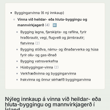
Byggingarvinna
(6 ný innkaup)
Vinna við heildar- eða hluta-byggingu og
mannvirkjagerð
(4)
⬅️
Bygging lagna, fjarskipta- og raflína, fyrir
hraðbrautir, vegi, flugvelli og járnbrautir;
flatvinna
(2)
Bygging stöðva, námu- og iðnaðarverka og húsa
fyrir olíu- og gas-iðnað
Bygging vatnsverkefna
Húsbyggingar-vinna
(2)
Verkfræðivinna og byggingarvinna
Þakvinna og önnur sérhæfð byggingarvinna
Nýleg innkaup á vinna við heildar- eða
hluta-byggingu og mannvirkjagerð í
Ísland