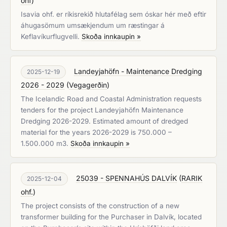
ohf
)
Isavia ohf. er ríkisrekið hlutafélag sem óskar hér með eftir
áhugasömum umsækjendum um ræstingar á
Keflavíkurflugvelli.
Skoða innkaupin »
Landeyjahöfn - Maintenance Dredging
2025-12-19
2026 - 2029
(
Vegagerðin
)
The Icelandic Road and Coastal Administration requests
tenders for the project Landeyjahöfn Maintenance
Dredging 2026-2029. Estimated amount of dredged
material for the years 2026-2029 is 750.000 –
1.500.000 m3.
Skoða innkaupin »
25039 - SPENNAHÚS DALVÍK
(
RARIK
2025-12-04
ohf.
)
The project consists of the construction of a new
transformer building for the Purchaser in Dalvík, located