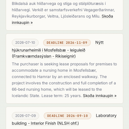
Blikdalsá auk hliðarvega og stíga og stálplöturæsis í
hliðarvegi. Verkið er samstarfsverkefni Vegagerðarinnar,
Reykjavíkurborgar, Veitna, Ljósleiðarans og Mílu.
Skoða
innkaupin »
Nýtt
2026-07-10
DEADLINE 2026-11-09
hjúkrunarheimili í Mosfellsbæ - leiguleið
(
Framkvæmdasýslan - Ríkiseignir
)
The purchaser is seeking lease proposals for premises to
accommodate a nursing home in Mosfellsbær,
connected to Hamrar by an enclosed walkway. The
project involves the construction and full completion of a
66-bed nursing home, which will be leased to the
Icelandic State. Lease term: 25 years.
Skoða innkaupin »
Laboratory
2026-07-09
DEADLINE 2026-09-10
building - Interior Finish
(
NLSH ohf.
)