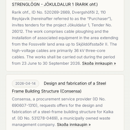
STRENGLÖGN - JÖKULDALUR 1
(
RARIK ohf.
)
Rarik ohf., ID No. 520269-2669, Dvergshöfði 2, 110
Reykjavík (hereinafter referred to as the “Purchaser”),
invites tenders for the project Jökuldalur 1, Tender No.
26012. The work comprises cable ploughing and the
installation of associated equipment in the area extending
from the Fossvellir land area up to Skjöldólfsstaðir II. The
high-voltage cables are primarily 36 kV three-core
cables. The works shall be carried out during the period
from 23 June to 30 September 2026.
Skoða innkaupin »
Design and fabrication of a Steel
2026-04-14
Frame Building Structure
(
Consensa
)
Consensa, a procurement service provider (ID No.
690607-1310), requests offers for the design and
fabrication of a steel-frame building structure for Kalka
sf. (ID No. 531278-0469), a municipally owned waste
management company.
Skoða innkaupin »