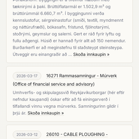
tæknirými á þaki. Brúttóflatarmál er 1.502,9 m² og
brúttórúmmál 6.660,7 m³. Í byggingunni verða
kennslustofur, sérgreinastofur (smíði, textíll, myndmennt
og náttúrufræði), bókasafn, frístund, fjölnotarými,
stoðrými, geymslur og salerni. Gert er ráð fyrir lyftu og
fullu aðgengi. Húsið er hannað fyrir allt að 150 nemendur.
Burðarkerfi er að meginstefnu til staðsteypt steinsteypa.
Útveggir eru einangraðir að …
Skoða innkaupin »
16271 Rammasamningur - Múrverk
2026-03-17
(
Office of financial service and advisory
)
Umhverfis- og skipulagssvið Reykjavíkurborgar (hér eftir
nefndur kaupandi) óskar eftir að fá einingarverð í
tilfallandi vinnu vegna múrverks. Samningurinn gildir í
þrjú ár.
Skoða innkaupin »
26010 - CABLE PLOUGHING -
2026-03-12