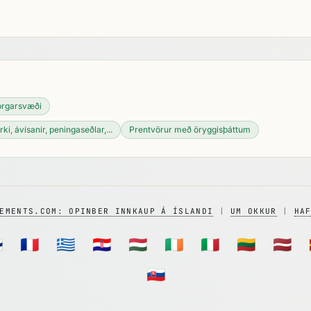
orgarsvæði
ki, ávísanir, peningaseðlar,...
Prentvörur með öryggisþáttum
EMENTS.COM: OPINBER INNKAUP Á ÍSLANDI
|
UM OKKUR
|
HA

🇫🇷
🇬🇷
🇭🇷
🇭🇺
🇮🇪
🇮🇹
🇱🇹
🇱🇻
🇸🇰