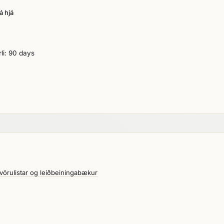
á hjá
li: 90 days
, vörulistar og leiðbeiningabækur