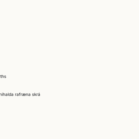
nths
nnihalda rafræna skrá