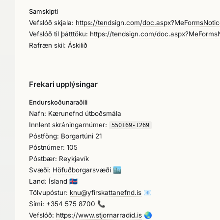
Samskipti
Vefslóð skjala:
https://tendsign.com/doc.aspx?MeFormsNoti
Vefslóð til þátttöku:
https://tendsign.com/doc.aspx?MeForm
Rafræn skil: Áskilið
Frekari upplýsingar
Endurskoðunaraðili
Nafn: Kærunefnd útboðsmála
Innlent skráningarnúmer:
550169-1269
Póstföng: Borgartúni 21
Póstnúmer: 105
Póstbær: Reykjavík
Svæði:
Höfuðborgarsvæði
🏙️
Land: Ísland
🇮🇸
Tölvupóstur:
knu@yfirskattanefnd.is
📧
Sími:
+354 575 8700
📞
Vefslóð:
https://www.stjornarradid.is
🌏