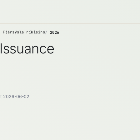
Fjársýsla ríkisins
2026
a Issuance
irt 2026-06-02.