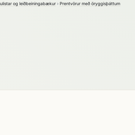
örulistar og leiðbeiningabækur
›
Prentvörur með öryggisþáttum