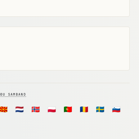
FÐU SAMBAND
🇲🇰
🇳🇱
🇳🇴
🇵🇱
🇵🇹
🇷🇴
🇸🇪
🇸🇮