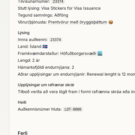
Tilvísunarnúmer:
23374
Stutt lýsing: Visa Stickers for Visa Issuance
Tegund samnings: Aðföng
Vörur/þjónusta:
Prentvörur með öryggisþáttum
📦
Lýsing
Innra auðkenni:
23374
Land: Ísland
🇮🇸
Framkvæmdarstaður:
Höfuðborgarsvæði
🏙️
Lengd: 2 ár
Hámarksfjöldi endurnýjana: 2
Aðrar upplýsingar um endurnýjanir: Renewal lenght is 12 mo
Upplýsingar um rafrænar skrár
Tilboð verða að vera lögð fram í formi rafrænna skráa eða i
Heiti
Auðkennisnúmer hluta:
LOT-0000
Ferli