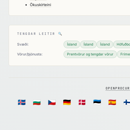
Ökuskírteini
TENGDAR LEITIR
🔍
Svæði:
Ísland
Ísland
Ísland
Höfuðb
Vörur/þjónusta:
Prentvörur og tengdar vörur
Frímer
OPENPROCUR
🇮🇸
🇧🇬
🇨🇿
🇩🇪
🇩🇰
🇪🇪
🇪🇸
🇫