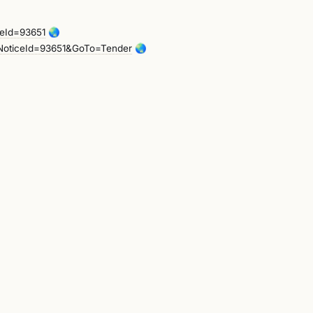
ceId=93651
🌏
sNoticeId=93651&GoTo=Tender
🌏