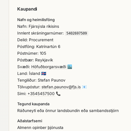
Kaupandi
Nafn og heimilisföng
Nafn: Fjársýsla ríkisins
Innlent skráningarnúmer:
5402697509
Deild: Procurement
Póstföng: Katrínartún 6
Póstnúmer: 105
Póstbær: Reykjavík
Svæði:
Höfuðborgarsvæði
🏙️
Land: Ísland
🇮🇸
Tengiliður: Stefan Paunov
Tölvupóstur:
stefan.paunov@fjs.is
📧
Sími:
+3545457500
📞
Tegund kaupanda
Ráðuneyti eða önnur landsbundin eða sambandsstjórn
Aðalstarfsemi
Almenn opinber þjónusta