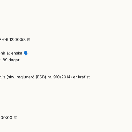
07-06 12:00:58 📅
ðnir á: enska
🗣️
u: 89 dagar
is (skv. reglugerð (ESB) nr. 910/2014) er krafist
0:00:00 📅