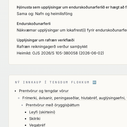
Þjónusta sem upplýsingar um endurskoðunarferlið er hægt að f
Sama og: Nafn og heimilisföng
Endurskoðunarferli
Nákvæmar upplýsingar um lokafrest(i) fyrir endurskoðunarfer
Upplýsingar um rafræn verkflæði
Rafræn reikningagerð verður samþykkt
Heimild: OJS 2026/S 105-380058 (2026-06-02)
NÝ INNKAUP Í TENGDUM FLOKKUM
🆕
Prentvörur og tengdar vörur
Frímerki, ávísanir, peningaseðlar, hlutabréf, auglýsingaefni
Prentvörur með öryggisþáttum
Leyfi (skírteini)
Skilríki
Vegabréf