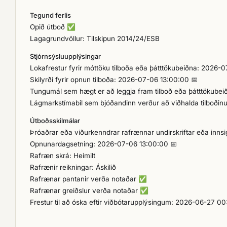
Tegund ferlis
Opið útboð
✅
Lagagrundvöllur: Tilskipun 2014/24/ESB
Stjórnsýsluupplýsingar
Lokafrestur fyrir móttöku tilboða eða þátttökubeiðna: 2026-
Skilyrði fyrir opnun tilboða: 2026-07-06 13:00:00 📅
Tungumál sem hægt er að leggja fram tilboð eða þátttökubei
Lágmarkstímabil sem bjóðandinn verður að viðhalda tilboðin
Útboðsskilmálar
Þróaðrar eða viðurkenndrar rafrænnar undirskriftar eða innsigl
Opnunardagsetning: 2026-07-06 13:00:00 📅
Rafræn skrá: Heimilt
Rafrænir reikningar: Áskilið
Rafrænar pantanir verða notaðar
✅
Rafrænar greiðslur verða notaðar
✅
Frestur til að óska eftir viðbótarupplýsingum: 2026-06-27 0