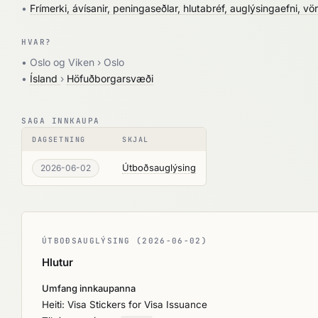
•
Frímerki, ávísanir, peningaseðlar, hlutabréf, auglýsingaefni, v
HVAR?
• Oslo og Viken › Oslo
•
Ísland
›
Höfuðborgarsvæði
SAGA INNKAUPA
DAGSETNING
SKJAL
Útboðsauglýsing
2026-06-02
ÚTBOÐSAUGLÝSING (2026-06-02)
Hlutur
Umfang innkaupanna
Heiti: Visa Stickers for Visa Issuance