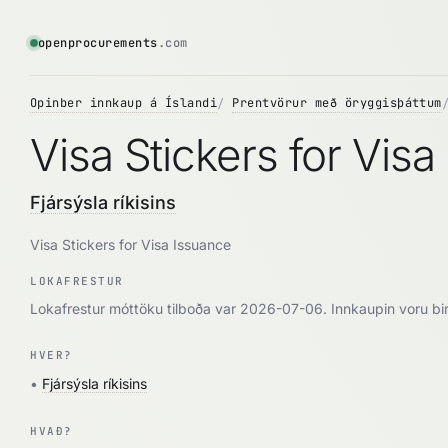
openprocurements
.com
Opinber innkaup á Íslandi
Prentvörur með öryggisþáttum
Visa Stickers for Vis
Fjársýsla ríkisins
Visa Stickers for Visa Issuance
LOKAFRESTUR
Lokafrestur móttöku tilboða var 2026-07-06. Innkaupin voru b
HVER?
•
Fjársýsla ríkisins
HVAÐ?