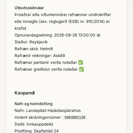
Útboðsskilmálar
Þróaðrar eða viðurkenndrar rafrænnar undirskriftar
eða innsiglis (skv. reglugerð (ESB) nr. 910/2014) er
krafist
Opnunardagsetning: 2026-08-26 13:00:00 📅
Staður: Reykjavík
Rafræn skrá: Heimilt
Rafrænir reikningar: Áskilið
Rafrænar pantanir verða notaðar
✅
Rafrænar greiðslur verða notaðar
✅
Kaupandi
Nafn og heimilisföng
Nafn: Landspítali Háskólasjúkrahús
Innlent skráningarnúmer:
5003002130
Deild: Innkaupadeild
Póstföng: Skaftahlid 24