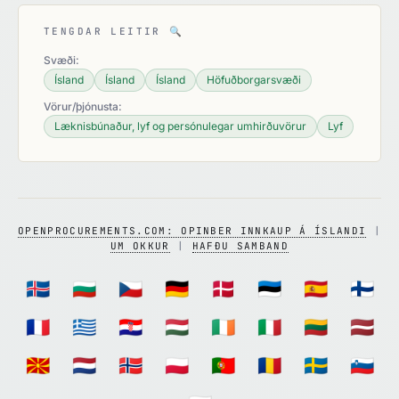
TENGDAR LEITIR
🔍
Svæði:
Ísland
Ísland
Ísland
Höfuðborgarsvæði
Vörur/þjónusta:
Læknisbúnaður, lyf og persónulegar umhirðuvörur
Lyf
OPENPROCUREMENTS.COM: OPINBER INNKAUP Á ÍSLANDI
|
UM OKKUR
|
HAFÐU SAMBAND
🇮🇸
🇧🇬
🇨🇿
🇩🇪
🇩🇰
🇪🇪
🇪🇸
🇫🇮
🇫🇷
🇬🇷
🇭🇷
🇭🇺
🇮🇪
🇮🇹
🇱🇹
🇱🇻
🇲🇰
🇳🇱
🇳🇴
🇵🇱
🇵🇹
🇷🇴
🇸🇪
🇸🇮