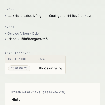
HVAÐ?
•
Læknisbúnaður, lyf og persónulegar umhirðuvörur
›
Lyf
HVAR?
• Oslo og Viken › Oslo
•
Ísland
›
Höfuðborgarsvæði
SAGA INNKAUPA
DAGSETNING
SKJAL
Útboðsauglýsing
2026-06-25
ÚTBOÐSAUGLÝSING (2026-06-25)
Hlutur