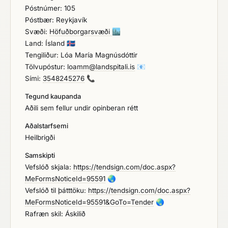
Póstnúmer: 105
Póstbær: Reykjavík
Svæði:
Höfuðborgarsvæði
🏙️
Land: Ísland
🇮🇸
Tengiliður: Lóa María Magnúsdóttir
Tölvupóstur:
loamm@landspitali.is
📧
Sími:
3548245276
📞
Tegund kaupanda
Aðili sem fellur undir opinberan rétt
Aðalstarfsemi
Heilbrigði
Samskipti
Vefslóð skjala:
https://tendsign.com/doc.aspx?
MeFormsNoticeId=95591
🌏
Vefslóð til þátttöku:
https://tendsign.com/doc.aspx?
MeFormsNoticeId=95591&GoTo=Tender
🌏
Rafræn skil: Áskilið