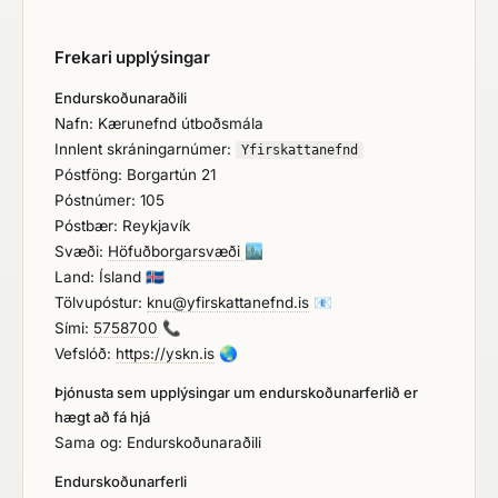
Frekari upplýsingar
Endurskoðunaraðili
Nafn: Kærunefnd útboðsmála
Innlent skráningarnúmer:
Yfirskattanefnd
Póstföng: Borgartún 21
Póstnúmer: 105
Póstbær: Reykjavík
Svæði:
Höfuðborgarsvæði
🏙️
Land: Ísland
🇮🇸
Tölvupóstur:
knu@yfirskattanefnd.is
📧
Sími:
5758700
📞
Vefslóð:
https://yskn.is
🌏
Þjónusta sem upplýsingar um endurskoðunarferlið er
hægt að fá hjá
Sama og: Endurskoðunaraðili
Endurskoðunarferli