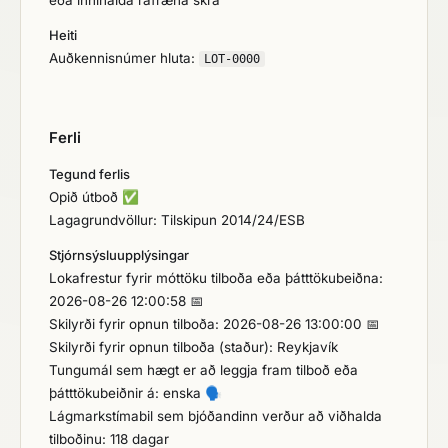
eða innihalda rafræna skrá
Heiti
Auðkennisnúmer hluta:
LOT-0000
Ferli
Tegund ferlis
Opið útboð
✅
Lagagrundvöllur: Tilskipun 2014/24/ESB
Stjórnsýsluupplýsingar
Lokafrestur fyrir móttöku tilboða eða þátttökubeiðna:
2026-08-26 12:00:58 📅
Skilyrði fyrir opnun tilboða: 2026-08-26 13:00:00 📅
Skilyrði fyrir opnun tilboða (staður): Reykjavík
Tungumál sem hægt er að leggja fram tilboð eða
þátttökubeiðnir á: enska
🗣️
Lágmarkstímabil sem bjóðandinn verður að viðhalda
tilboðinu: 118 dagar