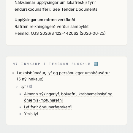
Nákvæmar upplýsingar um lokafrest(i) fyrir
endurskoðunarferli: See Tender Documents
Upplýsingar um rafræn verkflæði
Rafræn reikningagerð verður samþykkt
Heimild: OJS 2026/S 122-442062 (2026-06-25)
NÝ INNKAUP Í TENGDUM FLOKKUM
🆕
Læknisbúnaður, lyf og persónulegar umhirðuvörur
(5 ný innkaup)
Lyf
(3)
Almenn sýkingarlyf, bóluefni, krabbameinslyf og
ónæmis-mótunarefni
Lyf fyrir öndunarfærakerfi
Ýmis lyf