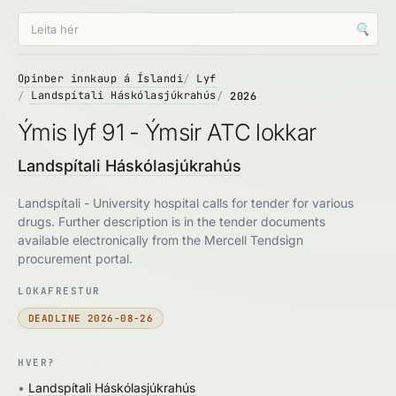
🔍
Opinber innkaup á Íslandi
Lyf
Landspítali Háskólasjúkrahús
2026
Ýmis lyf 91 - Ýmsir ATC lokkar
Landspítali Háskólasjúkrahús
Landspítali - University hospital calls for tender for various
drugs. Further description is in the tender documents
available electronically from the Mercell Tendsign
procurement portal.
LOKAFRESTUR
DEADLINE 2026-08-26
HVER?
•
Landspítali Háskólasjúkrahús