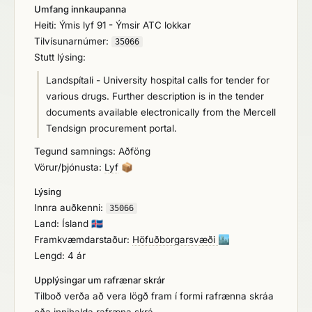
Umfang innkaupanna
Heiti: Ýmis lyf 91 - Ýmsir ATC lokkar
Tilvísunarnúmer:
35066
Stutt lýsing:
Landspítali - University hospital calls for tender for
various drugs. Further description is in the tender
documents available electronically from the Mercell
Tendsign procurement portal.
Tegund samnings: Aðföng
Vörur/þjónusta:
Lyf
📦
Lýsing
Innra auðkenni:
35066
Land: Ísland
🇮🇸
Framkvæmdarstaður:
Höfuðborgarsvæði
🏙️
Lengd: 4 ár
Upplýsingar um rafrænar skrár
Tilboð verða að vera lögð fram í formi rafrænna skráa